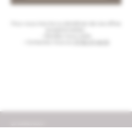
Pour vous inscrire ou bénéficier de nos offres
exceptionnelles :
– Rendez-nous visite
– Contactez-nous au
07 82 47 46 05
QUI SOMMES-NOUS ?
NOTRE SALLE DE SPORT