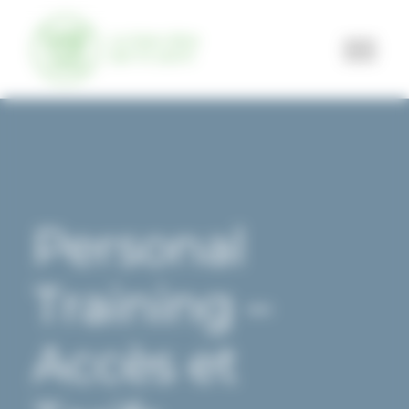
Panneau de gestion des cookies
SALLE DE SPORT
TEAM TRAINING
Personal
SPORT SUR ORDONNANCE
Training –
RUNNING
MÉDECINS ET PARTENAIRES SANTÉ
Accès et
ESPACE MEMBRE