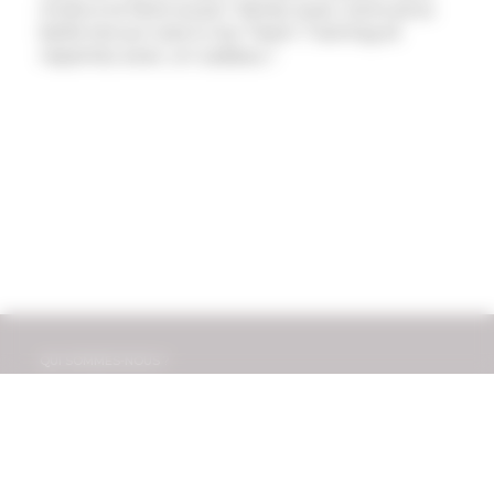
invite à le faire aussi ! Venez avec votre plus
belle tenue rose à nos Team Training et
repartez avec un cadeau !
QUI SOMMES-NOUS ?
NOTRE SALLE DE SPORT
TEAM TRAINING
SPORT SUR ORDONNANCE
VOUS AVEZ UNE QUESTION ? CONTACTEZ-NOUS !
POLITIQUE DE CONFIDENTIALITÉ