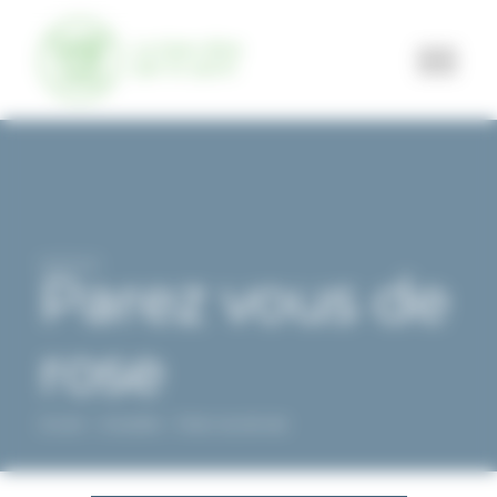
Panneau de gestion des cookies
SALLE DE SPORT
TEAM TRAINING
06/10/2023
Parez vous de
SPORT SUR ORDONNANCE
rose
RUNNING
MÉDECINS ET PARTENAIRES SANTÉ
Accueil
Actualités
Parez vous de rose
ESPACE MEMBRE