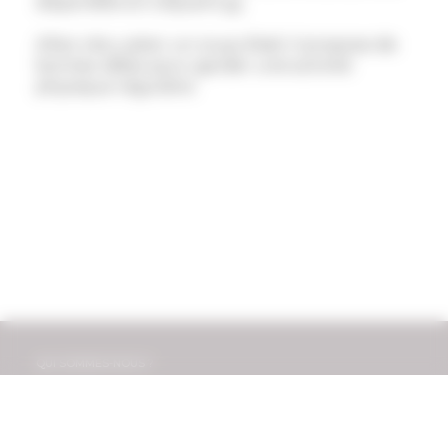
disponible en cliquant
ici
.
Allez vite y jeter un coup d’œil, il propose de
bonnes idées pour garder une activité
physique régulière.
QUI SOMMES-NOUS ?
NOTRE SALLE DE SPORT
TEAM TRAINING
SPORT SUR ORDONNANCE