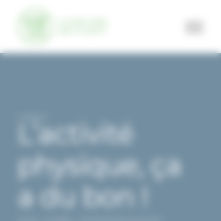
Panneau de gestion des cookies
SALLE DE SPORT
TEAM TRAINING
24/08/2023
L’activité
SPORT SUR ORDONNANCE
physique, ça
RUNNING
MÉDECINS ET PARTENAIRES SANTÉ
a du bon !
ESPACE MEMBRE
Accueil
Actualités
L’activité physique, ça a du bon !